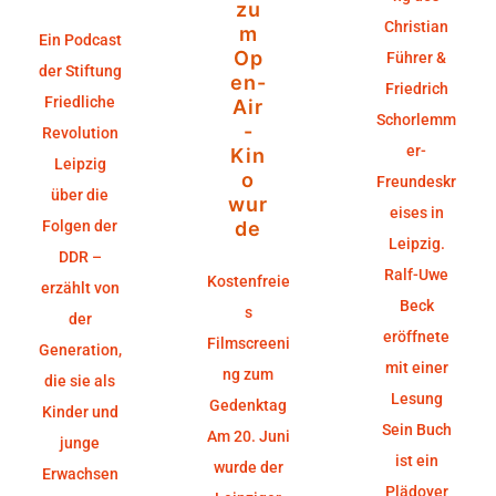
zu
Christian
m
Ein Podcast
Op
Führer &
der Stiftung
en-
Friedrich
Friedliche
Air
Schorlemm
-
Revolution
er-
Kin
Leipzig
o
Freundeskr
über die
wur
eises in
Folgen der
de
Leipzig.
DDR –
Ralf-Uwe
Kostenfreie
erzählt von
Beck
s
der
eröffnete
Filmscreeni
Generation,
mit einer
ng zum
die sie als
Lesung
Gedenktag
Kinder und
Sein Buch
Am 20. Juni
junge
ist ein
wurde der
Erwachsen
Plädoyer