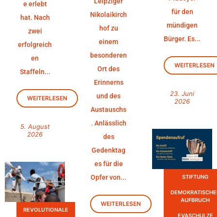
Leipziger
e erlebt
für den
Nikolaikirch
hat. Nach
mündigen
hof zu
zwei
Bürger. Es...
einem
erfolgreich
besonderen
en
WEITERLESEN
Ort des
Staffeln...
Erinnerns
23. Juni
und des
WEITERLESEN
2026
Austauschs
. Anlässlich
5. August
2026
des
Gedenktag
es für die
Opfer von...
STIFTUNG
DEMOKRATISCHE
AUFBRUCH
WEITERLESEN
REVOLUTIONALE
EVASCHULZE