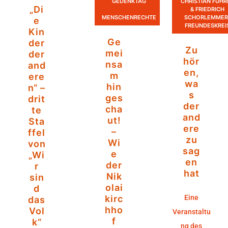
GEDENKTAG
CHRISTIAN FÜHR
„Di
& FRIEDRICH
MENSCHENRECHTE
SCHORLEMMER
e
FREUNDESKREI
Kin
Ge
der
Zu
mei
der
hör
nsa
and
en,
m
ere
wa
hin
n“ –
s
ges
drit
der
cha
te
and
ut!
Sta
ere
–
ffel
zu
Wi
von
sag
e
„Wi
en
der
r
hat
Nik
sin
olai
d
kirc
Eine
das
hho
Vol
Veranstaltu
f
k“
ng des