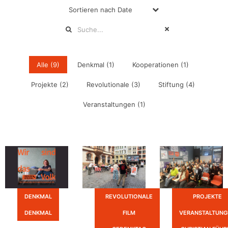
Sortieren nach
Date
Alle (
9
)
Denkmal (
1
)
Kooperationen (
1
)
Projekte (
2
)
Revolutionale (
3
)
Stiftung (
4
)
Veranstaltungen (
1
)
DENKMAL
REVOLUTIONALE
PROJEKTE
DENKMAL
FILM
VERANSTALTUNG