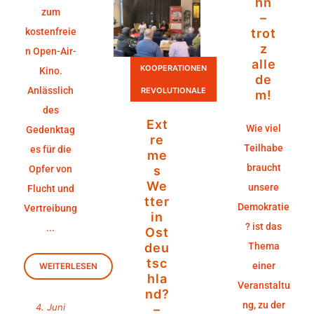
hn
zum
–
kostenfreie
trot
z
n Open-Air-
alle
KOOPERATIONEN
Kino.
de
Anlässlich
REVOLUTIONALE
m!
des
Ext
Wie viel
Gedenktag
re
Teilhabe
es für die
me
braucht
Opfer von
s
We
unsere
Flucht und
tter
Demokratie
Vertreibung
in
? ist das
...
Ost
deu
Thema
tsc
einer
WEITERLESEN
hla
Veranstaltu
nd?
ng, zu der
4. Juni
–