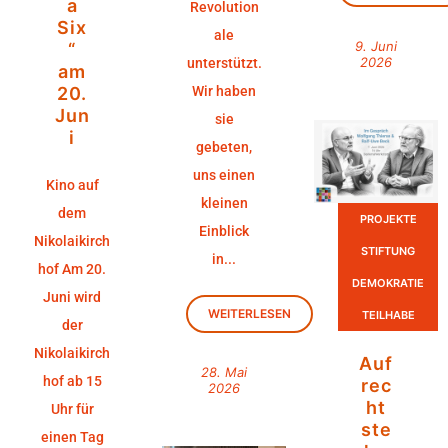
a
Revolution
Six
ale
9. Juni
“
2026
unterstützt.
am
20.
Wir haben
Jun
sie
i
gebeten,
uns einen
Kino auf
kleinen
dem
PROJEKTE
Einblick
Nikolaikirch
STIFTUNG
in...
hof Am 20.
DEMOKRATIE
Juni wird
WEITERLESEN
TEILHABE
der
Nikolaikirch
Auf
28. Mai
hof ab 15
rec
2026
ht
Uhr für
ste
einen Tag