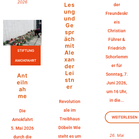
2026
Les
der
ung
Freundeskr
und
eis
Ge
Christian
spr
äch
Führer &
mit
Friedrich
STIFTUNG
Ale
Schorlemm
xan
AMOKFAHRT
der
er für
Lei
Sonntag, 7.
Ant
stn
eiln
Juni 2026,
er
ah
um 16 Uhr,
me
in die...
Revolution
ale im
Die
WEITERLESEN
Treibhaus
Amokfahrt
Döbeln Wie
5. Mai 2026
26. Mai
steht es um
durch die