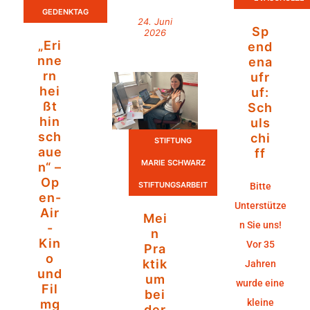
GEDENKTAG
24. Juni
Sp
2026
„Eri
end
nne
ena
rn
ufr
hei
uf:
ßt
Sch
hin
uls
sch
chi
STIFTUNG
aue
ff
MARIE SCHWARZ
n“ –
Op
STIFTUNGSARBEIT
Bitte
en-
Unterstütze
Air
Mei
n Sie uns!
-
n
Kin
Vor 35
Pra
o
ktik
Jahren
und
um
wurde eine
Fil
bei
mg
kleine
der