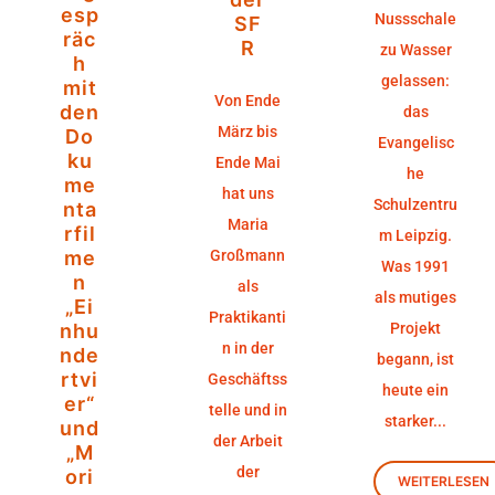
esp
Nussschale
SF
räc
R
zu Wasser
h
gelassen:
mit
Von Ende
den
das
März bis
Do
Evangelisc
ku
Ende Mai
he
me
hat uns
Schulzentru
nta
Maria
rfil
m Leipzig.
me
Großmann
Was 1991
n
als
als mutiges
„Ei
Praktikanti
nhu
Projekt
n in der
nde
begann, ist
rtvi
Geschäftss
heute ein
er“
telle und in
starker...
und
der Arbeit
„M
der
ori
WEITERLESEN