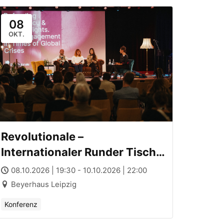
08
OKT.
Revolutionale –
Internationaler Runder Tisch
2026: Democratic Memories.
08.10.2026 | 19:30 - 10.10.2026 | 22:00
Democratic Futures
Beyerhaus Leipzig
Konferenz