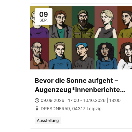
09
SEP.
Bevor die Sonne aufgeht –
Augenzeug*innenberichte
queerer Menschen vom Krieg
09.09.2026 | 17:00 - 10.10.2026 | 18:00
DRESDNER59, 04317 Leipzig
Ausstellung