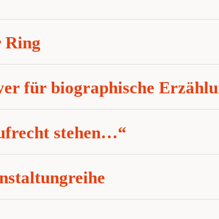
r Ring
er für biographische Erzähl
ufrecht stehen…“
nstaltungreihe