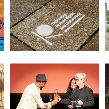
KUNST & KULTUR
Gemälde „Aufrecht stehen“
von R. Minkewitz