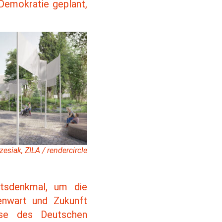
Demokratie geplant,
rzesiak, ZILA / rendercircle
itsdenkmal, um die
enwart und Zukunft
sse des Deutschen