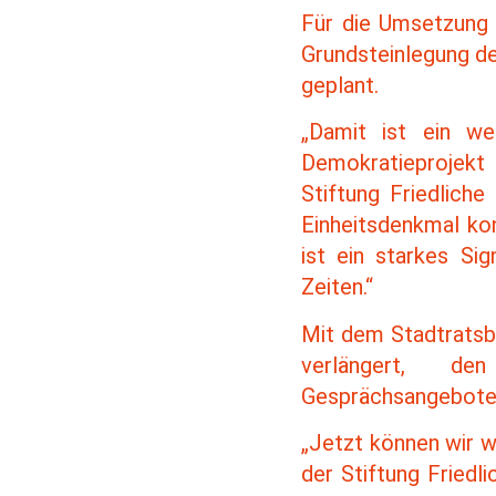
Für die Umsetzung 
Grundsteinlegung des
geplant.
„Damit ist ein we
Demokratieprojekt 
Stiftung Friedliche
Einheitsdenkmal kon
ist ein starkes S
Zeiten.“
Mit dem Stadtratsbe
verlängert, d
Gesprächsangeboten 
„Jetzt können wir w
der Stiftung Friedl