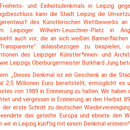
reiheits- und Einheitsdenkmals in Leipzig ge
ngsbeschluss kann die Stadt Leipzig die Umset
gerentwurf des Künstlerischen Wettbewerbs a
 Leipziger Wilhelm-Leuschner-Platz in An
sieht auch vor, die an sich weißen Bannerflächen
Transparente“ anlassbezogen zu bespielen, o
ntionen des Leipziger Künstler*innen- und Archit
 wie Leipzigs Oberbürgermeister Burkhard Jung bet
em: „Dieses Denkmal ist ein Geschenk an die Stad
 2,5 Millionen Euro bereitstellt, ermöglicht es 
tes von 1989 in Erinnerung zu halten. Wir haben i
htet und vergessen in Erinnerung an den Herbst 89,
r der erste Schritt zu deutschen Wiedervereinigun
beendete das geteilte Europa und ebnete den W
 wir in Leipzig künftig mit einem Denkmal erinnern!