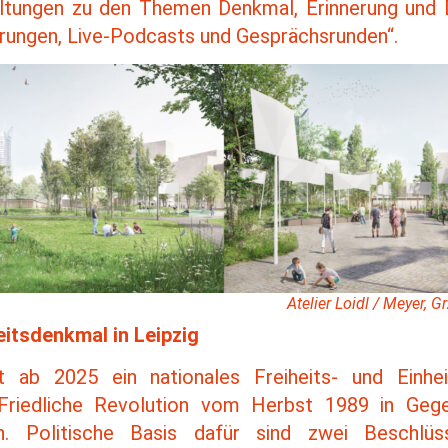
ltungen zu den Themen Denkmal, Erinnerung und 
rungen, Live-Podcasts und Gesprächsrunden“.
Atelier Loidl / Meyer, G
eitsdenkmal in Leipzig
ht ab 2025 ein nationales Freiheits- und Einhe
 Friedliche Revolution vom Herbst 1989 in Geg
en. Politische Basis dafür sind zwei Beschlü