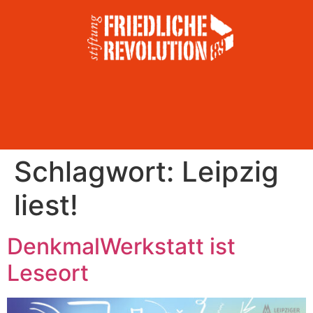
Schlagwort:
Leipzig
liest!
DenkmalWerkstatt ist
Leseort