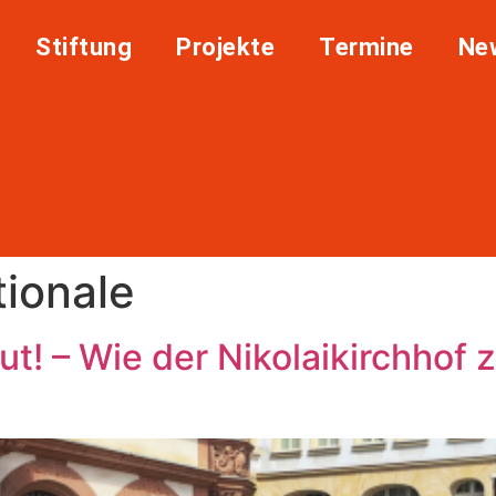
Stiftung
Projekte
Termine
Ne
tionale
! – Wie der Nikolaikirchhof