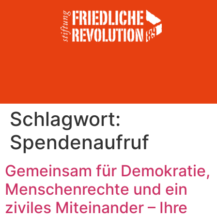
Schlagwort:
Spendenaufruf
Gemeinsam für Demokratie,
Menschenrechte und ein
ziviles Miteinander – Ihre