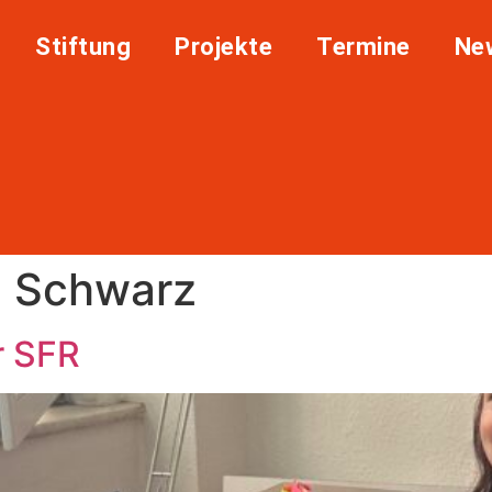
Stiftung
Projekte
Termine
Ne
e Schwarz
r SFR