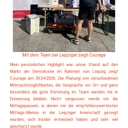
Mit dem Team bei Leipziger zeigt Courage
Mein persönliches Highlight war unser Stand auf den
Markt der Demokratie im Rahmen von Leipzig zeigt
Courage am 30.04.2026. Die Planung von verschiedenen
Mitmachmöglichkeiten, die Gespräche vor Ort und ganz
besonders die gute Stimmung im Team werden mir in
Erinnerung bleiben. Nicht vergessen werde ich die
Mittagspausen, in denen mir die empfehlenswertesten
Mittags-Menüs in der Leipziger Innenstadt gezeigt
wurden, sich Insider entwickelt haben und sehr viel
gescherzt wurde.