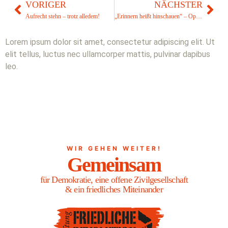
VORIGER
NÄCHSTER
Aufrecht stehn – trotz alledem!
„Erinnern heißt hinschauen“ – Open-Air-Kino und Filmgespräch mit den Dokumentarfilmen „Einhundertvier“ und „Moria Six“ am 20. Juni
Lorem ipsum dolor sit amet, consectetur adipiscing elit. Ut
elit tellus, luctus nec ullamcorper mattis, pulvinar dapibus
leo.
WIR GEHEN WEITER!
Gemeinsam
für Demokratie, eine offene Zivilgesellschaft
& ein friedliches Miteinander