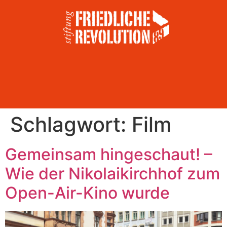
Schlagwort:
Film
Gemeinsam hingeschaut! –
Wie der Nikolaikirchhof zum
Open-Air-Kino wurde