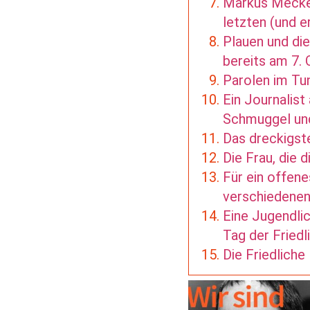
Markus Meckel
letzten (und 
Plauen und di
bereits am 7.
Parolen im Tun
Ein Journalis
Schmuggel und
Das dreckigst
Die Frau, die 
Für ein offen
verschiedenen
Eine Jugendlic
Tag der Friedl
Die Friedlich