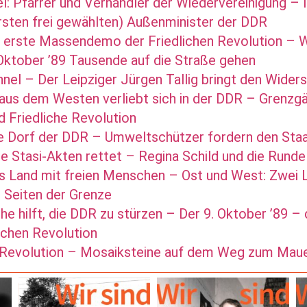
: Pfarrer und Verhandler der Wiedervereinigung – 
ersten frei gewählten) Außenminister der DDR
e erste Massendemo der Friedlichen Revolution –
 Oktober ’89 Tausende auf die Straße gehen
nel – Der Leipziger Jürgen Tallig bringt den Wider
t aus dem Westen verliebt sich in der DDR – Grenz
 Friedliche Revolution
e Dorf der DDR – Umweltschützer fordern den Staa
die Stasi-Akten rettet – Regina Schild und die Runde
es Land mit freien Menschen – Ost und West: Zwei
 Seiten der Grenze
he hilft, die DDR zu stürzen – Der 9. Oktober ’89 
ichen Revolution
e Revolution – Mosaiksteine auf dem Weg zum Maue