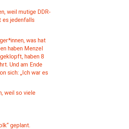
den, weil mutige DDR-
 es jedenfalls
ger*innen, was hat
lgen haben Menzel
 geklopft, haben 8
ührt. Und am Ende
n sich: „Ich war es
, weil so viele
olk“ geplant.