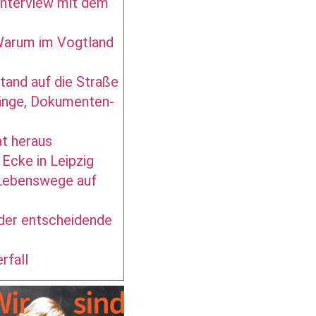
Interview mit dem
 Warum im Vogtland
stand auf die Straße
gänge, Dokumenten-
t heraus
 Ecke in Leipzig
 Lebenswege auf
– der entscheidende
rfall