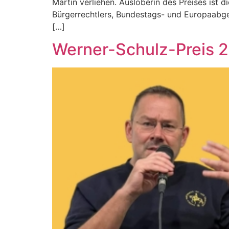
Martin verliehen. Ausloberin des Preises ist d
Bürgerrechtlers, Bundestags- und Europaabge
[…]
Werner-Schulz-Preis 