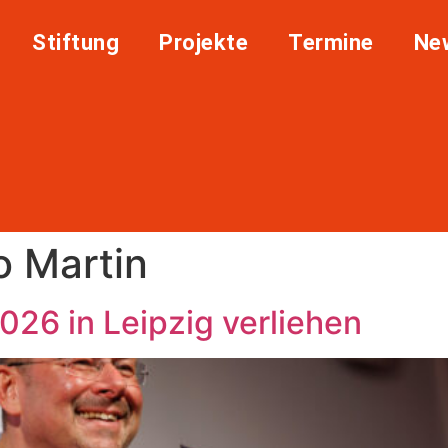
Stiftung
Projekte
Termine
Ne
 Martin
026 in Leipzig verliehen