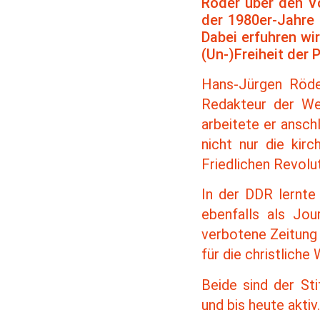
Röder über den Vo
der 1980er-Jahre 
Dabei erfuhren wir
(Un-)Freiheit der 
Hans-Jürgen Röder
Redakteur der Wes
arbeitete er ansch
nicht nur die kirc
Friedlichen Revolu
In der DDR lernte
ebenfalls als Jou
verbotene Zeitung 
für die christlich
Beide sind der St
und bis heute aktiv