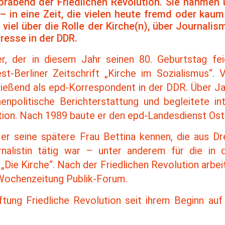
rabend der Friedlichen Revolution. Sie nahmen 
– in eine Zeit, die vielen heute fremd oder kaum
 viel über die Rolle der Kirche(n), über Journali
Presse in der DDR.
, der in diesem Jahr seinen 80. Geburtstag fe
t-Berliner Zeitschrift „Kirche im Sozialismus“.
ließend als epd-Korrespondent in der DDR. Über J
henpolitische Berichterstattung und begleitete in
tion. Nach 1989 baute er den epd-Landesdienst Ost 
 er seine spätere Frau Bettina kennen, die aus 
rnalistin tätig war – unter anderem für die i
„Die Kirche“. Nach der Friedlichen Revolution arbeit
e Wochenzeitung Publik-Forum.
iftung Friedliche Revolution seit ihrem Beginn au
.