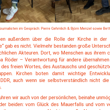
Journalisten im Gespräch: Pierre Gehmlich & Björn Menzel sowie Be
hen außerdem über die Rolle der Kirche in der
che“ gab es nicht. Vielmehr bestanden große Unters
chlichen Akteuren. Dort, wo Menschen aus ihrem ch
na Röder – Verantwortung für andere übernahmen
des freien Wortes, des Austauschs und geschützt
ruppen. Kirchen boten damit wichtige Entwickl
 DDR, auch wenn sie selbstverständlich nicht die
.
fuhren wir auch von der persönlichen, beinahe unmö
der beiden: vom Glück des Mauerfalls und vom v