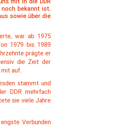
uns mit in die DDR
 noch bekannt ist.
smus sowie über die
ierte, war ab 1975
 Von 1979 bis 1989
ahrzehnte prägte er
tensiv die Zeit der
mit auf.
Dresden stammt und
n der DDR mehrfach
ete sie viele Jahre
f engste Verbunden