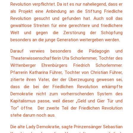
Mit Anstößen in Gesang und Wort:
Revolution verpflichtet. Da ist es nur naheliegend, dass er
Sebastian Krumbiegel von den
als Projekt eine Anbindung an die Stiftung Friedliche
„Prinzen“
Revolution gesucht und gefunden hat. Auch soll das
gewaltlose Streiten für eine gerechtere und friedlichere
Welt und gegen die Zerstörung der Schöpfung
besonders an die junge Generation weitergeben werden.
Darauf verwies besonders die Pädagogin und
Theaterwissenschaftlerin Uta Schorlemmer, Tochter des
Wittenberger Ehrenbürgers Friedrich Schorlemmer.
Pfarrerin Katharina Führer, Tochter von Christian Führer,
zitierte ihren Vater, der der Überzeugung gewesen sei,
dass die bei der Friedlichen Revolution erkämpfte
Demokratie nicht zum vorherrschenden System des
Kapitalismus passe, weil dieser „Geld und Gier Tür und
Tor“ öffne. Der zweite Teil der Friedlichen Revolution
stehe darum noch aus.
Die alte Lady Demokratie, sagte Prinzensänger Sebastian