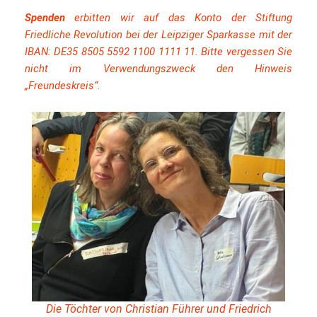
Spenden
erbitten wir auf das Konto der Stiftung
Friedliche Revolution bei der Leipziger Sparkasse mit der
IBAN: DE35 8505 5592 1100 1111 11. Bitte vergessen Sie
nicht im Verwendungszweck den Hinweis
„Freundeskreis“.
Die Töchter von Christian Führer und Friedrich