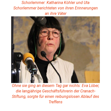
Schorlemmer: Katharina Köhler und Uta
Schorlemmer berichteten von ihren Erinnerungen
an ihre Väter
Ohne sie ging an diesem Tag gar nichts: Eva Löber,
die langjährige Geschäftsführerin der Cranach-
Stiftung, sorgte für einen reibungslosen Ablauf des
Treffens