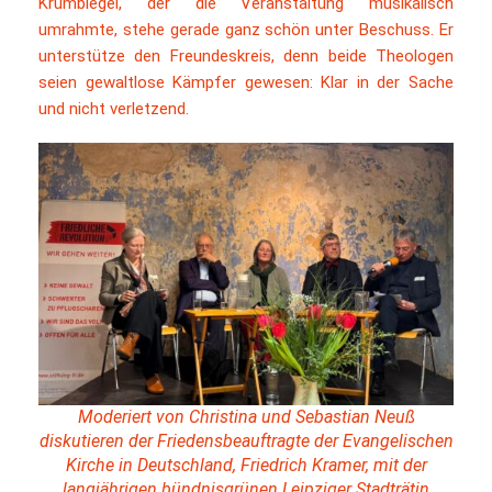
Krumbiegel, der die Veranstaltung musikalisch
umrahmte, stehe gerade ganz schön unter Beschuss. Er
unterstütze den Freundeskreis, denn beide Theologen
seien gewaltlose Kämpfer gewesen: Klar in der Sache
und nicht verletzend.
Moderiert von Christina und Sebastian Neuß
diskutieren der Friedensbeauftragte der Evangelischen
Kirche in Deutschland, Friedrich Kramer, mit der
langjährigen bündnisgrünen Leipziger Stadträtin