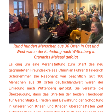
Rund hundert Menschen aus 30 Orten in Ost und
West waren der Einladung nach Wittenberg in
Cranachs Malsaal gefolgt
Es ging um eine Veranstaltung zum Start des neu
gegründeten Freundeskreises Christian Führer & Friedrich
Schorlemmer. Die Resonanz war beachtlich. Gut 100
Menschen aus 30 Orten deutschlandweit waren der
Einladung nach Wittenberg gefolgt. Sie vereinte die
Überzeugung, dass das Streiten der beiden Theologen
für Gerechtigkeit, Frieden und Bewahrung der Schöpfung
in unserer von Krisen und Kriegen überschatteten Zeit