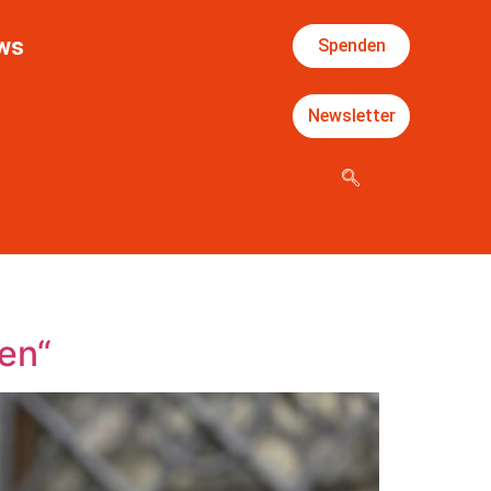
ws
Spenden
Newsletter
en“