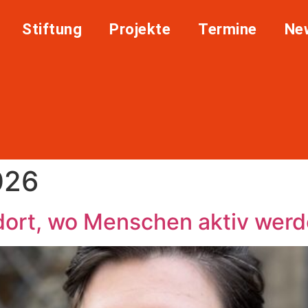
Stiftung
Projekte
Termine
Ne
026
dort, wo Menschen aktiv werd