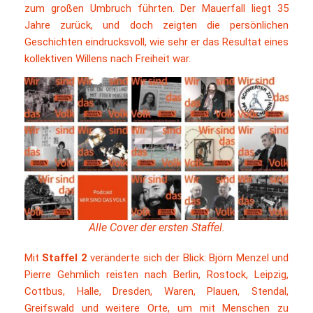
zum großen Umbruch führten. Der Mauerfall liegt 35
Jahre zurück, und doch zeigten die persönlichen
Geschichten eindrucksvoll, wie sehr er das Resultat eines
kollektiven Willens nach Freiheit war.
Alle Cover der ersten Staffel.
Mit
Staffel 2
veränderte sich der Blick: Björn Menzel und
Pierre Gehmlich reisten nach Berlin, Rostock, Leipzig,
Cottbus, Halle, Dresden, Waren, Plauen, Stendal,
Greifswald und weitere Orte, um mit Menschen zu