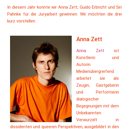
In diesem Jahr konnte wir Anna Zett, Guido Erbricht und Siri
Pahnke für die Juryarbeit gewinnen. Wir möchten die drei
kurz vorstellen.
Anna Zett
Anna Zett
ist
Künstlerin und
Autorin.
Medienübergreifend
arbeitet sie als
Zeugin, Gastgeberin
und Performerin
dialogischer
Begegnungen mit dem
Unbekannten.
Verwurzelt in
dissidenten und queeren Perspektiven, ausgebildet in den