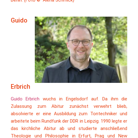
Guido
Erbrich
Guido Erbrich
wuchs in Engelsdorf auf. Da ihm die
Zulassung zum Abitur zunächst verwehrt blieb,
absolvierte er eine Ausbildung zum Tontechniker und
arbeitete beim Rundfunk der DDR in Leipzig. 1990 legte er
das kirchliche Abitur ab und studierte anschließend
Theologie und Philosophie in Erfurt, Prag und New